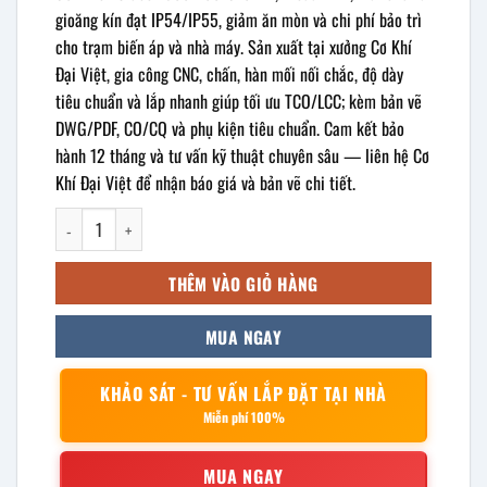
gioăng kín đạt IP54/IP55, giảm ăn mòn và chi phí bảo trì
cho trạm biến áp và nhà máy. Sản xuất tại xưởng Cơ Khí
Đại Việt, gia công CNC, chấn, hàn mối nối chắc, độ dày
tiêu chuẩn và lắp nhanh giúp tối ưu TCO/LCC; kèm bản vẽ
DWG/PDF, CO/CQ và phụ kiện tiêu chuẩn. Cam kết bảo
hành 12 tháng và tư vấn kỹ thuật chuyên sâu — liên hệ Cơ
Khí Đại Việt để nhận báo giá và bản vẽ chi tiết.
Vỏ tủ điện inox ngoài trời cửa kính 1500x700x370mm số lượng
THÊM VÀO GIỎ HÀNG
MUA NGAY
KHẢO SÁT - TƯ VẤN LẮP ĐẶT TẠI NHÀ
Miễn phí 100%
MUA NGAY