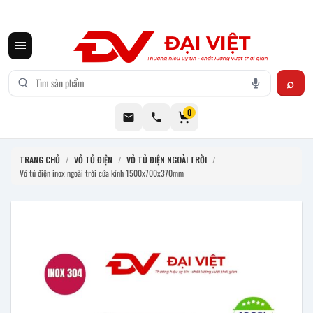
CƠ KHÍ ĐẠI VIỆT CUNG CẤP THIẾT BỊ BẾP CÔNG NGHIỆP INOX
0
TRANG CHỦ
/
VỎ TỦ ĐIỆN
/
VỎ TỦ ĐIỆN NGOÀI TRỜI
/
Vỏ tủ điện inox ngoài trời cửa kính 1500x700x370mm