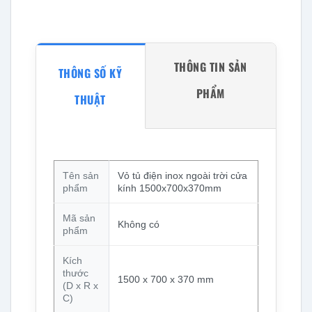
THÔNG TIN SẢN
THÔNG SỐ KỸ
PHẨM
THUẬT
Tên sản
Vỏ tủ điện inox ngoài trời cửa
phẩm
kính 1500x700x370mm
Mã sản
Không có
phẩm
Kích
thước
1500 x 700 x 370 mm
(D x R x
C)