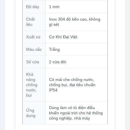
Độ dày
1 mm
Chất
Inox 304 độ bền cao, không
liệu
gỉ sét
Xuất xứ
Cơ Khí Đại Việt
Màu sắc
Trắng
Số cửa
2 cửa đôi
Khả
năng
Có mái che chống nước,
chống
chống bụi, đạt tiêu chuẩn
nước,
IP54
bụi
Dùng làm vỏ tủ điện điều
Ứng
khiển ngoài trời cho hệ thống
dụng
công nghiệp, nhà máy