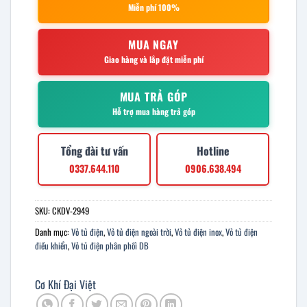
Miễn phí 100%
MUA NGAY
Giao hàng và lắp đặt miễn phí
MUA TRẢ GÓP
Hỗ trợ mua hàng trả góp
Tổng đài tư vấn
Hotline
0337.644.110
0906.638.494
SKU:
CKDV-2949
Danh mục:
Vỏ tủ điện
,
Vỏ tủ điện ngoài trời
,
Vỏ tủ điện inox
,
Vỏ tủ điện
điều khiển
,
Vỏ tủ điện phân phối DB
Cơ Khí Đại Việt