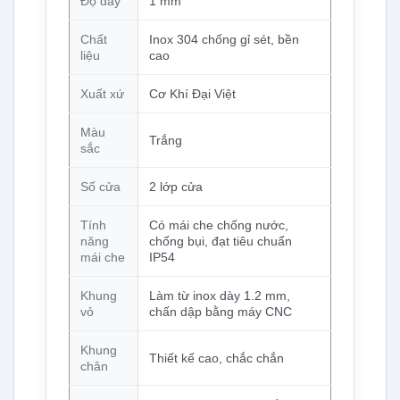
Độ dày
1 mm
Chất
Inox 304 chống gỉ sét, bền
liệu
cao
Xuất xứ
Cơ Khí Đại Việt
Màu
Trắng
sắc
Số cửa
2 lớp cửa
Tính
Có mái che chống nước,
năng
chống bụi, đạt tiêu chuẩn
mái che
IP54
Khung
Làm từ inox dày 1.2 mm,
vỏ
chấn dập bằng máy CNC
Khung
Thiết kế cao, chắc chắn
chân