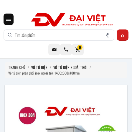
CƠ KHÍ ĐẠI VIỆT CUNG CẤP THIẾT BỊ BẾP CÔNG NGHIỆP INOX
0
TRANG CHỦ
/
VỎ TỦ ĐIỆN
/
VỎ TỦ ĐIỆN NGOÀI TRỜI
/
Vỏ tủ điện phân phối inox ngoài trời 1400x600x400mm