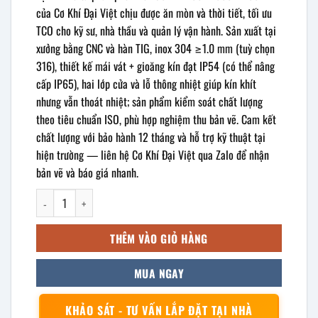
của Cơ Khí Đại Việt chịu được ăn mòn và thời tiết, tối ưu
TCO cho kỹ sư, nhà thầu và quản lý vận hành. Sản xuất tại
xưởng bằng CNC và hàn TIG, inox 304 ≥1.0 mm (tuỳ chọn
316), thiết kế mái vát + gioăng kín đạt IP54 (có thể nâng
cấp IP65), hai lớp cửa và lỗ thông nhiệt giúp kín khít
nhưng vẫn thoát nhiệt; sản phẩm kiểm soát chất lượng
theo tiêu chuẩn ISO, phù hợp nghiệm thu bản vẽ. Cam kết
chất lượng với bảo hành 12 tháng và hỗ trợ kỹ thuật tại
hiện trường — liên hệ Cơ Khí Đại Việt qua Zalo để nhận
bản vẽ và báo giá nhanh.
Vỏ tủ điện phân phối inox ngoài trời 1400x600x400mm số lượng
THÊM VÀO GIỎ HÀNG
MUA NGAY
KHẢO SÁT - TƯ VẤN LẮP ĐẶT TẠI NHÀ