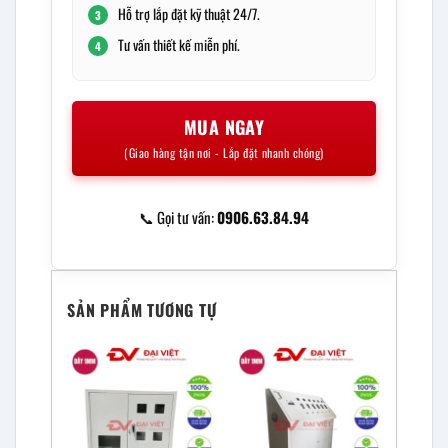
Hỗ trợ lắp đặt kỹ thuật 24/7.
3
Tư vấn thiết kế miễn phí.
4
MUA NGAY
(Giao hàng tận nơi - Lắp đặt nhanh chóng)
📞 Gọi tư vấn:
0906.63.84.94
SẢN PHẨM TƯƠNG TỰ