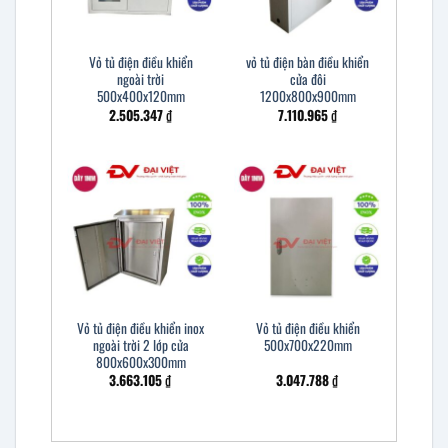
Vỏ tủ điện điều khiển
vỏ tủ điện bàn điều khiển
ngoài trời
cửa đôi
500x400x120mm
1200x800x900mm
2.505.347
₫
7.110.965
₫
Vỏ tủ điện điều khiển inox
Vỏ tủ điện điều khiển
ngoài trời 2 lớp cửa
500x700x220mm
800x600x300mm
3.663.105
₫
3.047.788
₫