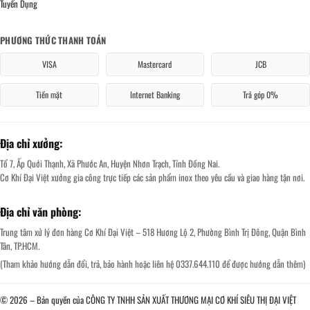
Tuyển Dụng
PHƯƠNG THỨC THANH TOÁN
VISA
Mastercard
JCB
Tiền mặt
Internet Banking
Trả góp 0%
Địa chỉ xưởng:
Tổ 7, Ấp Quới Thạnh, Xã Phước An, Huyện Nhơn Trạch, Tỉnh Đồng Nai.
Cơ Khí Đại Việt xưởng gia công trực tiếp các sản phẩm inox theo yêu cầu và giao hàng tận nơi.
Địa chỉ văn phòng:
Trung tâm xử lý đơn hàng Cơ Khí Đại Việt – 518 Hương Lộ 2, Phường Bình Trị Đông, Quận Bình
Tân, TP.HCM.
(Tham khảo hướng dẫn đổi, trả, bảo hành hoặc liên hệ 0337.644.110 để được hướng dẫn thêm)
© 2026 – Bản quyền của CÔNG TY TNHH SẢN XUẤT THƯƠNG MẠI CƠ KHÍ SIÊU THỊ ĐẠI VIỆT