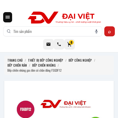
CƠ KHÍ ĐẠI VIỆT CUNG CẤP THIẾT BỊ BẾP CÔNG NGHIỆP INOX
0
TRANG CHỦ
/
THIẾT BỊ BẾP CÔNG NGHIỆP
/
BẾP CÔNG NGHIỆP
/
BẾP CHIÊN RÁN
/
BẾP CHIÊN NHÚNG
/
Bếp chiên nhúng gas đơn có chân đứng FSGDF12