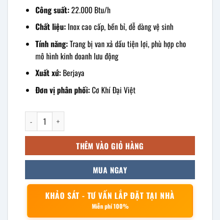
Công suất:
22.000 Btu/h
Chất liệu:
Inox cao cấp, bền bỉ, dễ dàng vệ sinh
Tính năng:
Trang bị van xả dầu tiện lợi, phù hợp cho
mô hình kinh doanh lưu động
Xuất xứ:
Berjaya
Đơn vị phân phối:
Cơ Khí Đại Việt
Bếp chiên nhúng gas đơn có chân đứng FSGDF12 số lượng
THÊM VÀO GIỎ HÀNG
MUA NGAY
KHẢO SÁT - TƯ VẤN LẮP ĐẶT TẠI NHÀ
Miễn phí 100%