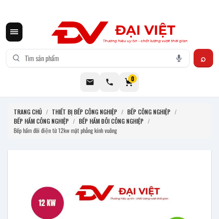
CƠ KHÍ ĐẠI VIỆT CUNG CẤP THIẾT BỊ BẾP CÔNG NGHIỆP INOX
0
TRANG CHỦ
/
THIẾT BỊ BẾP CÔNG NGHIỆP
/
BẾP CÔNG NGHIỆP
/
BẾP HẦM CÔNG NGHIỆP
/
BẾP HẦM ĐÔI CÔNG NGHIỆP
/
Bếp hầm đôi điện từ 12kw mặt phẳng kính vuông