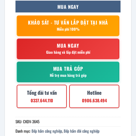
MUA NGAY
KHẢO SÁT - TƯ VẤN LẮP ĐẶT TẠI NHÀ
Miễn phí 100%
MUA NGAY
Giao hàng và lắp đặt miễn phí
MUA TRẢ GÓP
Hỗ trợ mua hàng trả góp
Tổng đài tư vấn
Hotline
0337.644.110
0906.638.494
SKU:
CKDV-3645
Danh mục:
Bếp hầm công nghiệp
,
Bếp hầm đôi công nghiệp