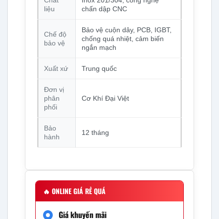
Chất
Inox 201/304, công nghệ
liệu
chấn dập CNC
Bảo vệ cuộn dây, PCB, IGBT,
Chế độ
chống quá nhiệt, cảm biến
bảo vệ
ngắn mạch
Xuất xứ
Trung quốc
Đơn vị
phân
Cơ Khí Đại Việt
phối
Bảo
12 tháng
hành
🔥
ONLINE GIÁ RẺ QUÁ
Giá khuyến mãi