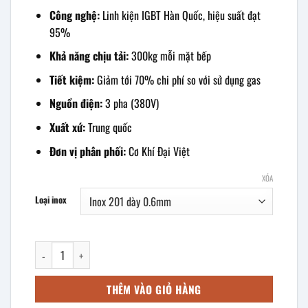
Công nghệ:
Linh kiện IGBT Hàn Quốc, hiệu suất đạt
95%
Khả năng chịu tải:
300kg mỗi mặt bếp
Tiết kiệm:
Giảm tới 70% chi phí so với sử dụng gas
Nguồn điện:
3 pha (380V)
Xuất xứ:
Trung quốc
Đơn vị phân phối:
Cơ Khí Đại Việt
XÓA
Loại inox
Bếp hầm đôi điện từ 12kw mặt phẳng kính vuông số lượng
THÊM VÀO GIỎ HÀNG