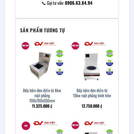
📞 Gọi tư vấn:
0906.63.84.94
SẢN PHẨM TƯƠNG TỰ
Bếp hầm đơn điện từ 8kw
Bếp hầm đơn điện từ
mặt phẳng
15kw mặt phẳng kính tròn
700x700x550mm
11.325.000
₫
12.750.000
₫