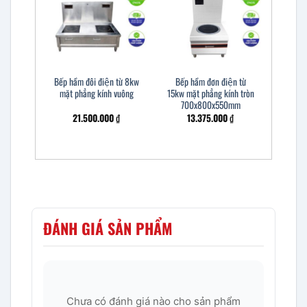
Bếp hầm đôi điện từ 8kw
Bếp hầm đơn điện từ
mặt phẳng kính vuông
15kw mặt phẳng kính tròn
700x800x550mm
21.500.000
₫
13.375.000
₫
ĐÁNH GIÁ SẢN PHẨM
Chưa có đánh giá nào cho sản phẩm