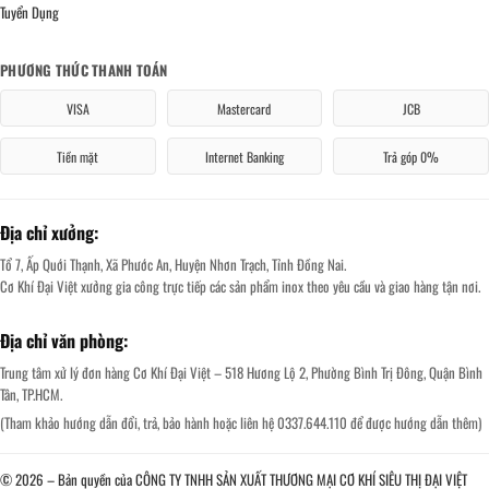
Tuyển Dụng
PHƯƠNG THỨC THANH TOÁN
VISA
Mastercard
JCB
Tiền mặt
Internet Banking
Trả góp 0%
Địa chỉ xưởng:
Tổ 7, Ấp Quới Thạnh, Xã Phước An, Huyện Nhơn Trạch, Tỉnh Đồng Nai.
Cơ Khí Đại Việt xưởng gia công trực tiếp các sản phẩm inox theo yêu cầu và giao hàng tận nơi.
Địa chỉ văn phòng:
Trung tâm xử lý đơn hàng Cơ Khí Đại Việt – 518 Hương Lộ 2, Phường Bình Trị Đông, Quận Bình
Tân, TP.HCM.
(Tham khảo hướng dẫn đổi, trả, bảo hành hoặc liên hệ 0337.644.110 để được hướng dẫn thêm)
© 2026 – Bản quyền của CÔNG TY TNHH SẢN XUẤT THƯƠNG MẠI CƠ KHÍ SIÊU THỊ ĐẠI VIỆT