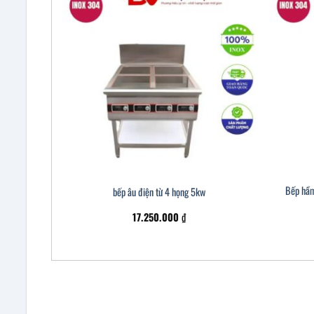
Bếp hầm
bếp âu điện từ 4 họng 5kw
17.250.000
₫