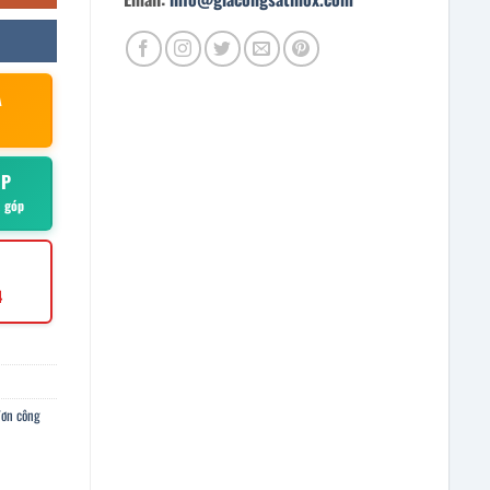
À
ÓP
ả góp
4
đơn công