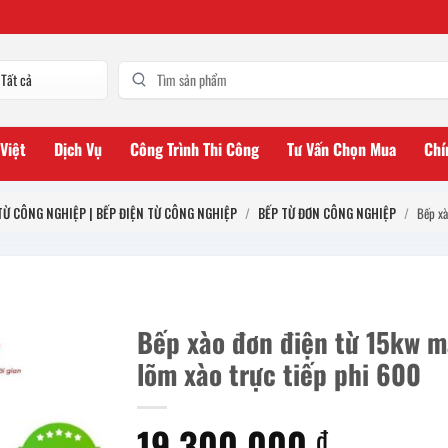
 Việt
Dịch Vụ
Công Trình Thi Công
Tư Vấn Chọn Mua
Chí
TỪ CÔNG NGHIỆP | BẾP ĐIỆN TỪ CÔNG NGHIỆP
/
BẾP TỪ ĐƠN CÔNG NGHIỆP
/
Bếp xà
Bếp xào đơn điện từ 15kw m
lõm xào trực tiếp phi 600
19.300.000
₫