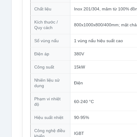
Chất liệu
Inox 201/304, mâm từ 100% đồ
Kích thước /
800x1000x800/400mm; mặt chảo
Quy cách
Số vùng nấu
1 vùng nấu hiệu suất cao
Điện áp
380V
Công suất
15kW
Nhiên liệu sử
Điện
dụng
Phạm vi nhiệt
60-240 °C
độ
Hiệu suất nhiệt
90-95%
Công nghệ điều
IGBT
khiển