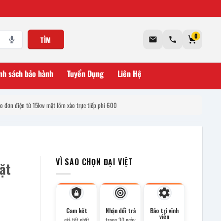
0
TÌM
nh sách bảo hành
Tuyển Dụng
Liên Hệ
o đơn điện từ 15kw mặt lõm xào trực tiếp phi 600
VÌ SAO CHỌN ĐẠI VIỆT
ặt
Cam kết
Nhận đổi trả
Bảo trì vĩnh
viễn
giá tốt nhất
trong 30 ngày