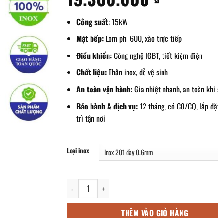
Công suất:
15kW
Mặt bếp:
Lõm phi 600, xào trực tiếp
Điều khiển:
Công nghệ IGBT, tiết kiệm điện
Chất liệu:
Thân inox, dễ vệ sinh
An toàn vận hành:
Gia nhiệt nhanh, an toàn khi
Bảo hành & dịch vụ:
12 tháng, có CO/CQ, lắp đặ
trì tận nơi
Loại inox
Bếp xào đơn điện từ 15kw mặt lõm xào trực tiếp phi
THÊM VÀO GIỎ HÀNG