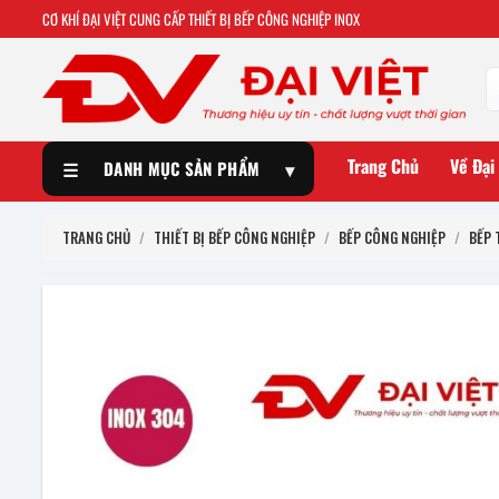
CƠ KHÍ ĐẠI VIỆT CUNG CẤP THIẾT BỊ BẾP CÔNG NGHIỆP INOX
Trang Chủ
Về Đại
☰
DANH MỤC SẢN PHẨM
▾
TRANG CHỦ
/
THIẾT BỊ BẾP CÔNG NGHIỆP
/
BẾP CÔNG NGHIỆP
/
BẾP 