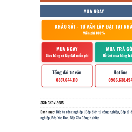
MUA NGAY
KHẢO SÁT - TƯ VẤN LẮP ĐẶT TẠI NH
Miễn phí 100%
MUA NGAY
MUA TRẢ G
Giao hàng và lắp đặt miễn phí
Hỗ trợ mua hàng tr
Tổng đài tư vấn
Hotline
0337.644.110
0906.638.49
SKU:
CKDV-3685
Danh mục:
Bếp từ công nghiệp | Bếp điện từ công nghiệp
,
Bếp từ 
nghiệp
,
Bếp Xào Đơn
,
Bếp Xào Công Nghiệp