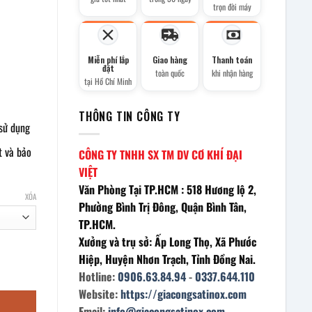
trọn đời máy
Miễn phí lắp
Giao hàng
Thanh toán
đặt
toàn quốc
khi nhận hàng
tại Hồ Chí Minh
THÔNG TIN CÔNG TY
 sử dụng
t và bảo
CÔNG TY TNHH SX TM DV CƠ KHÍ ĐẠI
VIỆT
Văn Phòng Tại TP.HCM : 518 Hương lộ 2,
XÓA
Phường Bình Trị Đông, Quận Bình Tân,
TP.HCM.
Xưởng và trụ sở: Ấp Long Thọ, Xã Phước
Hiệp, Huyện Nhơn Trạch, Tỉnh Đồng Nai.
 600 số lượng
Hotline:
0906.63.84.94
-
0337.644.110
Website:
https://giacongsatinox.com
Email:
info@giacongsatinox.com