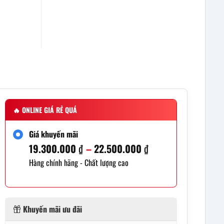
🔥
ONLINE GIÁ RẺ QUÁ
Giá khuyến mãi
19.300.000
₫
–
22.500.000
₫
Khoảng
Hàng chính hãng - Chất lượng cao
giá:
từ
19.300.000 ₫
Khuyến mãi ưu đãi
đến